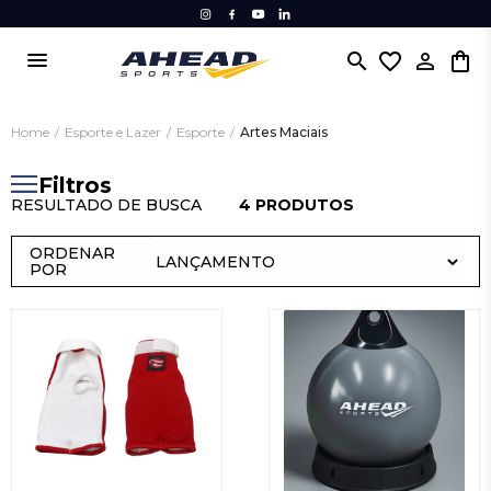
menu
search
favorite_border
Home
/
Esporte e Lazer
/
Esporte
/
Artes Maciais
Filtros
RESULTADO DE BUSCA
4 PRODUTOS