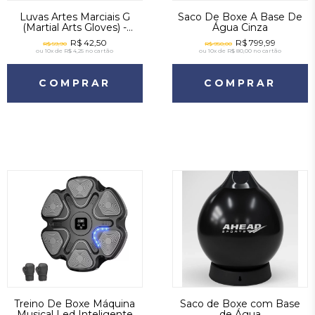
Luvas Artes Marciais G
Saco De Boxe À Base De
(Martial Arts Gloves) -
Água Cinza
Realtex - Vermelho
R$ 42,50
R$ 799,99
R$ 59,90
R$ 950,00
ou
10x de R$ 4,25
no cartão
ou
10x de R$ 80,00
no cartão
COMPRAR
COMPRAR
Treino De Boxe Máquina
Saco de Boxe com Base
Musical Led Inteligente
de Água