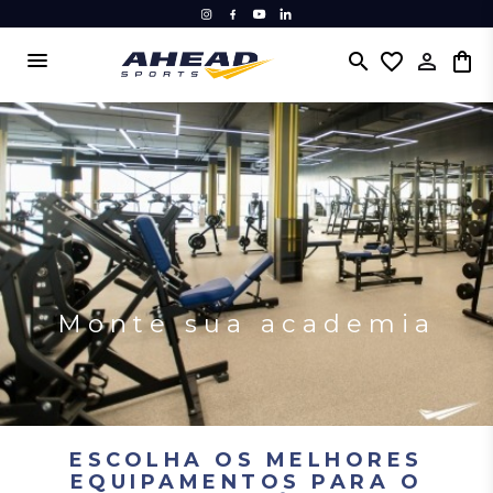
menu
search
favorite_border
Monte sua academia
ESCOLHA OS MELHORES
EQUIPAMENTOS PARA O