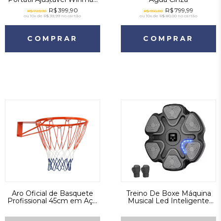
Base com Água ou Areia
R$ 399,90
R$ 799,99
R$ 729,90
R$ 950,00
ou
10x de R$ 39,99
no cartão
ou
10x de R$ 80,00
no cartão
COMPRAR
COMPRAR
Aro Oficial de Basquete
Treino De Boxe Máquina
Profissional 45cm em Aço
Musical Led Inteligente
com Rede Tricolor
Com Luvas Cinza Escuro