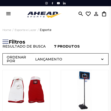
menu
search
favorite_border
Home
/
Esporte e Lazer
/
Esporte
Filtros
RESULTADO DE BUSCA
7 PRODUTOS