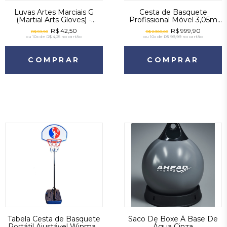
Luvas Artes Marciais G
Cesta de Basquete
(Martial Arts Gloves) -
Profissional Móvel 3,05m
Realtex - Vermelho
com Aro Oficial e Base
R$ 42,50
R$ 999,90
R$ 59,90
R$ 2.300,00
Estável
ou
10x de R$ 4,25
no cartão
ou
10x de R$ 99,99
no cartão
COMPRAR
COMPRAR
Tabela Cesta de Basquete
Saco De Boxe À Base De
Portátil Ajustável Winmax
Água Cinza