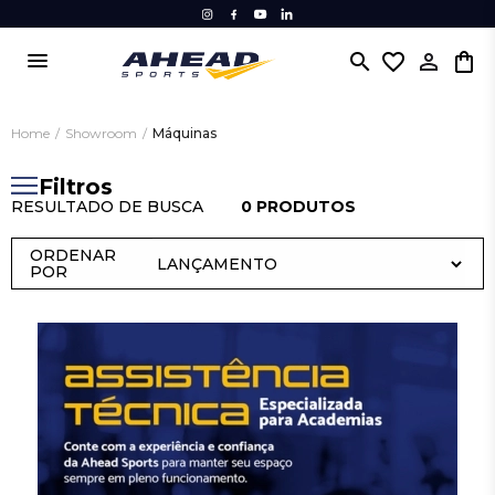
menu
search
favorite_border
Home
/
Showroom
/
Máquinas
Filtros
RESULTADO DE BUSCA
0 PRODUTOS