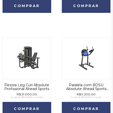
COMPRAR
COMPRAR
Flexora Leg Curl Absolute
Paralela com BOSU
Profissional Ahead Sports
Absolute Ahead Sports
Academia
R$ 21.000,00
R$ 9.200,00
ou
10x de R$ 2.100,00
no cartão
ou
10x de R$ 920,00
no cartão
COMPRAR
COMPRAR