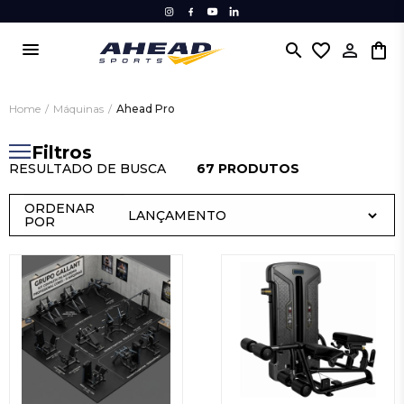
menu
search
favorite_border
Home
/
Máquinas
/
Ahead Pro
Filtros
RESULTADO DE BUSCA
67 PRODUTOS