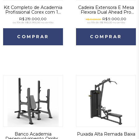
Kit Completo de Academia
Cadeira Extensora E Mesa
Profissional Corex com 12
Flexora Dual Ahead Pro
Máquinas Articuladas
Absolute Preto
R$ 219.000,00
R$ 9.000,00
R$ 19.200,00
Ahead Sports
ou
10x de R$ 21.900,00
no cartão
ou
10x de R$ 900,00
no cartão
COMPRAR
COMPRAR
Banco Academia
Puxada Alta Remada Baixa
Desenvolvimento Ombro