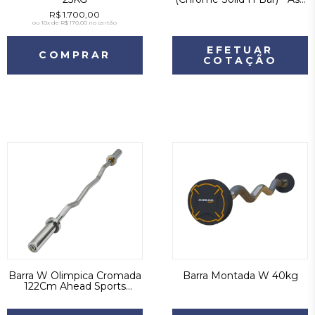
Cinza
R$ 1.700,00
ou
10x de R$ 170,00
no cartão
EFETUAR
COMPRAR
COTAÇÃO
Barra W Olimpica Cromada
Barra Montada W 40kg
122Cm Ahead Sports
As4102Z1 As - Cinza