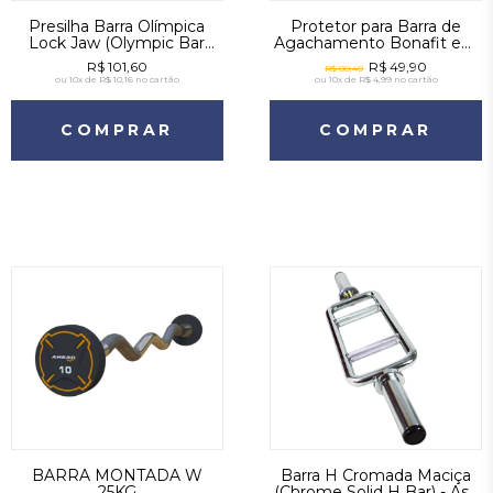
Presilha Barra Olímpica
Protetor para Barra de
Lock Jaw (Olympic Bar
Agachamento Bonafit em
Lock Jaw Clamp) - As -
Espuma Preto
R$ 101,60
R$ 49,90
R$ 88,40
Preto
ou
10x de R$ 10,16
no cartão
ou
10x de R$ 4,99
no cartão
COMPRAR
COMPRAR
BARRA MONTADA W
Barra H Cromada Maciça
25KG
(Chrome Solid H Bar) - As -