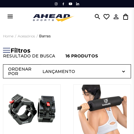
menu
search
favorite_border
Home
/
Acessórios
/
Barras
Filtros
RESULTADO DE BUSCA
16 PRODUTOS