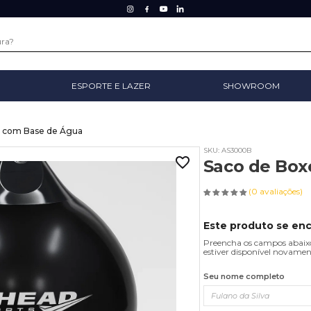
ESPORTE E LAZER
SHOWROOM
e com Base de Água
SKU: AS3000B
Saco de Box
(0 avaliações)
Este produto se en
Preencha os campos abaixo
estiver disponível novamen
Seu nome completo