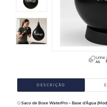
Linha:
AS
DESCRIÇÃO
O
Saco de Boxe WaterPro – Base d’Água (Mo