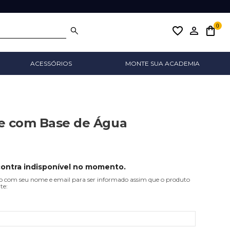
0
favorite_border
ACESSÓRIOS
MONTE SUA ACADEMIA
e com Base de Água
contra indisponível no momento.
 com seu nome e email para ser informado assim que o produto
te: