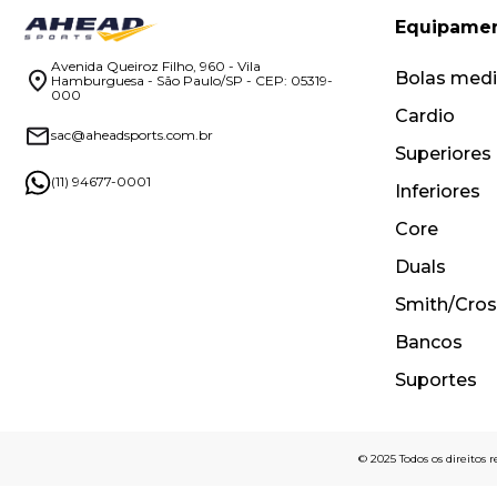
Equipame
Avenida Queiroz Filho, 960 - Vila
Bolas medi
Hamburguesa - São Paulo/SP - CEP: 05319-
000
Cardio
sac@aheadsports.com.br
Superiores
(11) 94677-0001
Inferiores
Core
Duals
Smith/Cros
Bancos
Suportes
© 2025 Todos os direitos