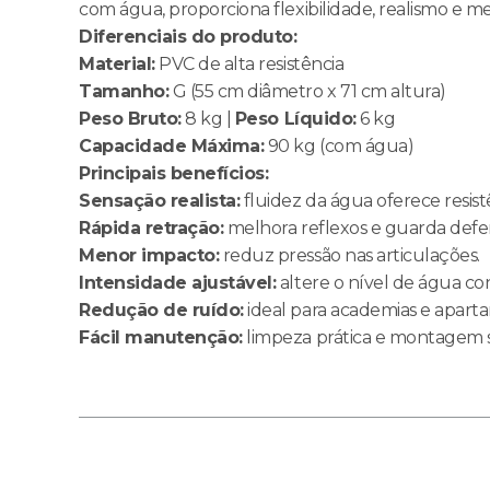
com água, proporciona flexibilidade, realismo e me
Diferenciais do produto:
Material:
PVC de alta resistência
Tamanho:
G (55 cm diâmetro x 71 cm altura)
Peso Bruto:
8 kg |
Peso Líquido:
6 kg
Capacidade Máxima:
90 kg (com água)
Principais benefícios:
Sensação realista:
fluidez da água oferece resist
Rápida retração:
melhora reflexos e guarda defen
Menor impacto:
reduz pressão nas articulações.
Intensidade ajustável:
altere o nível de água co
Redução de ruído:
ideal para academias e apart
Fácil manutenção:
limpeza prática e montagem s