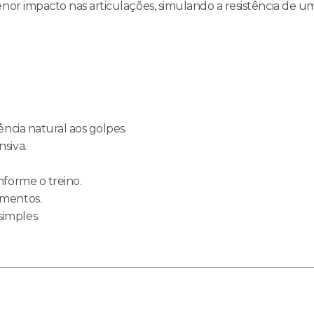
nor impacto nas articulações, simulando a resistência de um
ência natural aos golpes.
siva.
nforme o treino.
amentos.
imples.