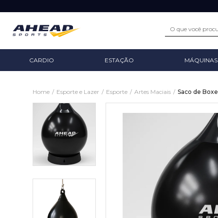
CARDIO
ESTAÇÃO
MÁQUINAS
Home
/
Esporte e Lazer
/
Esporte
/
Artes Maciais
/
Saco de Box