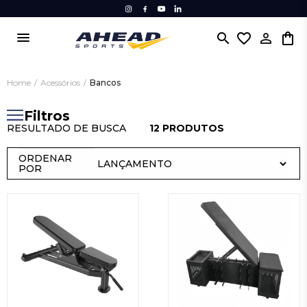
menu
search
favorite_border
Home
/
Acessórios
/
Bancos
Filtros
RESULTADO DE BUSCA
12 PRODUTOS