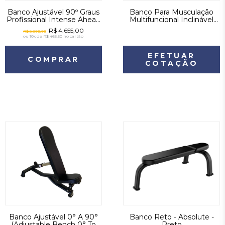
Banco Ajustável 90º Graus
Banco Para Musculação
Profissional Intense Ahead
Multifuncional Inclinável
Sports
(Multifunctional Inclinable
R$ 4.655,00
R$ 5.800,00
Gym Bench) - Absolute -
ou
10x de R$ 465,50
no cartão
Preto
EFETUAR
COMPRAR
COTAÇÃO
Banco Ajustável 0° A 90°
Banco Reto - Absolute -
(Adjustable Bench 0° To
Preto