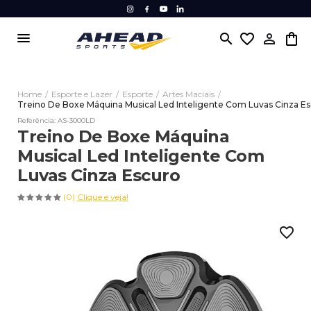
menu
search
favorite_border
Home
/
Esporte e Lazer
/
Esporte
/
Artes Maciais
/
Treino De Boxe Máquina Musical Led Inteligente Com Luvas Cinza E
Referência: AS-3000LD
Treino De Boxe Máquina
Musical Led Inteligente Com
Luvas Cinza Escuro
(0)
Clique e veja!