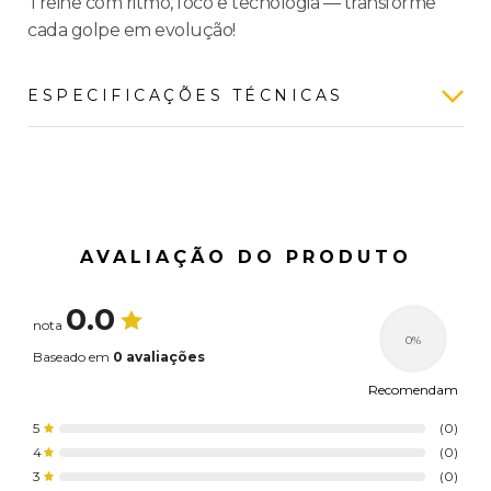
Treine com ritmo, foco e tecnologia — transforme
cada golpe em evolução!
ESPECIFICAÇÕES TÉCNICAS
Nenhuma especificação técnica cadastrada.
AVALIAÇÃO DO PRODUTO
0.0
nota
0%
Baseado em
0 avaliações
Recomendam
5
(0)
4
(0)
3
(0)