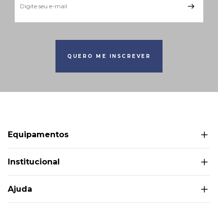
QUERO ME INSCREVER
Equipamentos
Bolas medicinais
Institucional
Cardio
Superiores
Sobre Nós
Ajuda
Inferiores
Política de Privacidade
Core
Termos e Condições
Contato
Duals