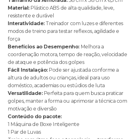
Tamanho da Almofada:
38 cm x 38 cm x 6,5 cm
Material:
Plástico ABS de alta qualidade, leve,
resistente e durável
Interatividade:
Treinador com luzes e diferentes
modos de treino para testar reflexos, agilidade e
força
Benefícios ao Desempenho:
Melhora a
coordenação motora, tempo de reação, velocidade
de ataque e potência dos golpes
Fácil Instalação:
Pode ser ajustada conforme a
altura de adultos ou crianças, ideal para uso
doméstico, academias ou estúdios de luta
Versatilidade:
Perfeita para quem busca praticar
golpes, manter a forma ou aprimorar a técnica com
motivação e diversão
Conteúdo do pacote:
1 Máquina de Boxe Inteligente
1 Par de Luvas