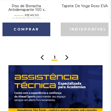
Piso de Borracha
Tapete De Yoga Roxo EVA
Antiderrapante 100 x
100cm 15mm Ahead
R$ 149,90
R$ 300,00
Sports Profissional
ou
10x de R$ 14,99
no cartão
COMPRAR
1