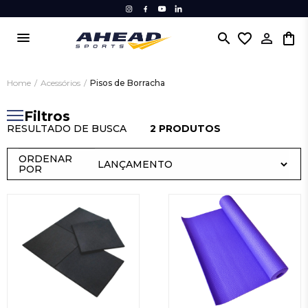
menu
search
favorite_border
Home
/
Acessórios
/
Pisos de Borracha
Filtros
RESULTADO DE BUSCA
2 PRODUTOS