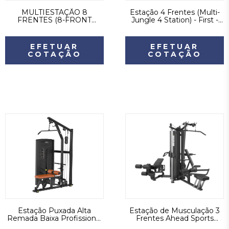
MULTIESTAÇÃO 8
Estação 4 Frentes (Multi-
FRENTES (8-FRONT
Jungle 4 Station) - First -
MULTI STATION) - FIRST -
Cinza
PRETO
EFETUAR
EFETUAR
COTAÇÃO
COTAÇÃO
Estação Puxada Alta
Estação de Musculação 3
Remada Baixa Profissional
Frentes Ahead Sports
First Ahead Sports Preta
Profissional