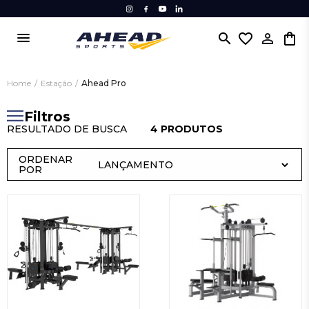
menu
search
favorite_border
Home
/
Estação
/
Ahead Pro
Filtros
RESULTADO DE BUSCA
4 PRODUTOS