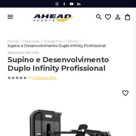
menu
search
favorite_border
Home
/
Máquinas
/
Ahead Pro
/
Infinity
/
Supino e Desenvolvimento Duplo Infinity Profissional
Referência: ASY-0103
Supino e Desenvolvimento
Duplo Infinity Profissional
(0)
Clique e veja!