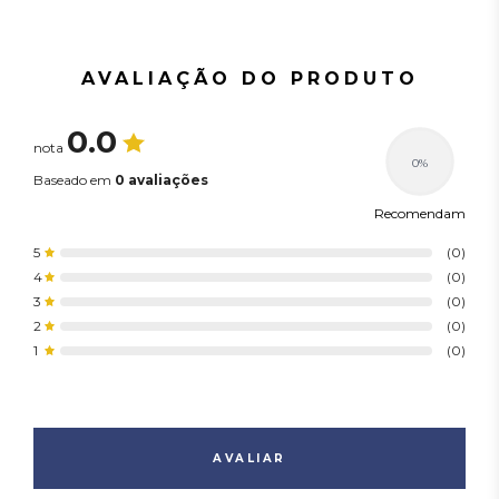
Linha
Ahead Pro
Supino e Desenvolvimento
Modelo
Duplo
AVALIAÇÃO DO PRODUTO
Cor
Preto
Aço / Plástico ABS /
Material
Espuma
0.0
nota
Indicação de Uso
Academia / Residencial
0%
Baseado em
0 avaliações
Peso e dimensão
Recomendam
Peso
110 kg
5
(0)
4
(0)
3
(0)
2
(0)
1
(0)
AVALIAR