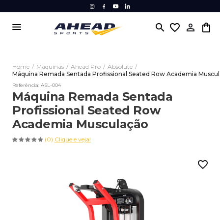
menu
search
favorite_border
Home
/
Máquinas
/
Ahead Pro
/
Absolute
/
Máquina Remada Sentada Profissional Seated Row Academia Muscu
Referência: ASL-004
Máquina Remada Sentada
Profissional Seated Row
Academia Musculação
(0)
Clique e veja!