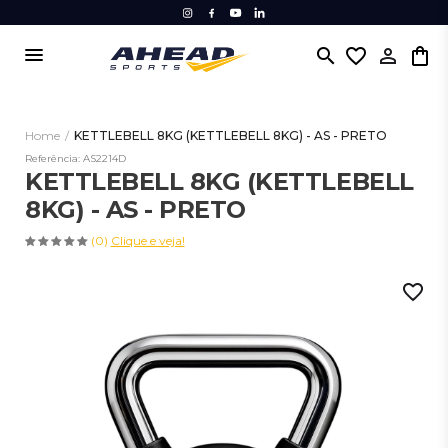
menu
search
favorite_border
Home
/
KETTLEBELL 8KG (KETTLEBELL 8KG) - AS - PRETO
Referência: AS2214D
KETTLEBELL 8KG (KETTLEBELL
8KG) - AS - PRETO
(0)
Clique e veja!