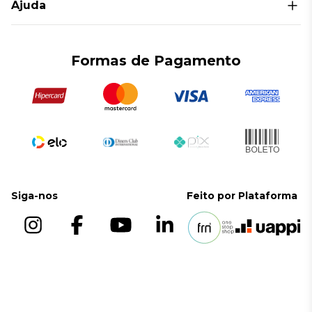
Ajuda
Inferiores
Política de Privacidade
Core
Termos e Condições
Contato
Duals
Trocas e Devoluções
Formas de Pagamento
Smith/Cross
Políticas de Entregas
Bancos
Suportes
Siga-nos
Feito por
Plataforma