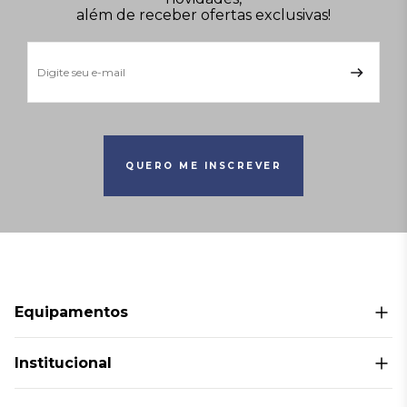
além de receber ofertas exclusivas!
QUERO ME INSCREVER
Equipamentos
Bolas medicinais
Institucional
Cardio
Superiores
Sobre Nós