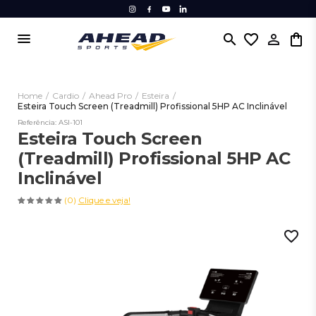
menu
search
favorite_border
Home
/
Cardio
/
Ahead Pro
/
Esteira
/
Esteira Touch Screen (Treadmill) Profissional 5HP AC Inclinável
Referência: ASI-101
Esteira Touch Screen
(Treadmill) Profissional 5HP AC
Inclinável
(0)
Clique e veja!