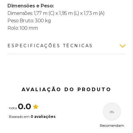
Dimensões e Peso:
Dimensões: 1,77 m (C) x 1,95 m (L) x 1,73 m (A)
Peso Bruto: 300 kg
Rolo: 100 mm
ESPECIFICAÇÕES TÉCNICAS
Características gerais
Linha
Ahead Pro
Esteira Ergométrica Touch
Modelo
Screen
AVALIAÇÃO DO PRODUTO
Cor
Preto / Cinza
Material
Aço / Plástico ABS
0.0
nota
Indicação de Uso
Academia / Residencial
0%
Especificações
Baseado em
0 avaliações
Recomendam
Peso máximo suportado
150 kg