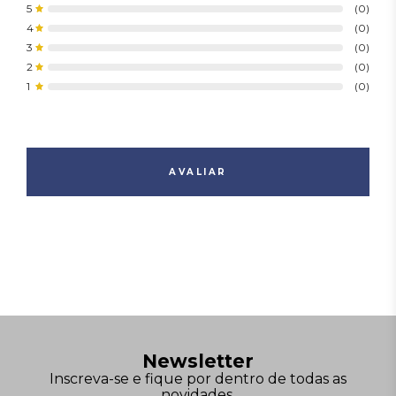
5
(0)
Tipo de resistência
Motora
4
(0)
Peso e dimensão
3
(0)
Peso
300 kg
2
(0)
1
(0)
AVALIAR
Newsletter
Inscreva-se e fique por dentro de todas as
novidades,