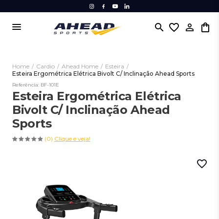
menu
search
favorite_border
Home
/
Cardio
/
Ahead Home
/
Esteira
/
Esteira Ergométrica Elétrica Bivolt C/ Inclinação Ahead Sports
Referência: BF-101E
Esteira Ergométrica Elétrica
Bivolt C/ Inclinação Ahead
Sports
(0)
Clique e veja!