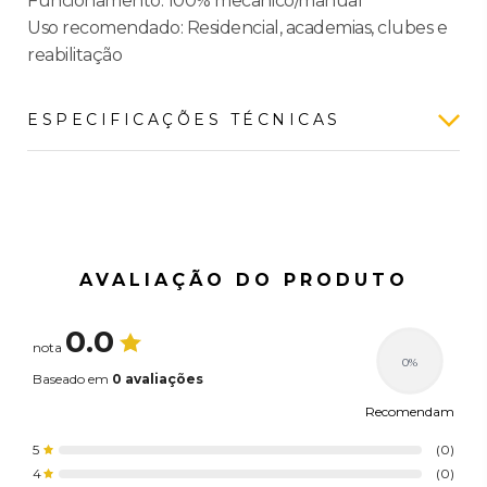
Funcionamento: 100% mecânico/manual
Uso recomendado: Residencial, academias, clubes e
reabilitação
ESPECIFICAÇÕES TÉCNICAS
Características gerais
Linha
Ahead Pro
Modelo
Esteira Curva
Cor
Preto / Amarelo
AVALIAÇÃO DO PRODUTO
Aço / Alumínio / Plástico
Material
ABS
0.0
nota
Indicação de Uso
Academia / Residencial
0%
Especificações
Baseado em
0 avaliações
Recomendam
Peso máximo suportado
150 kg
5
(0)
Tipo de resistência
Mecânica
4
(0)
Peso e dimensão