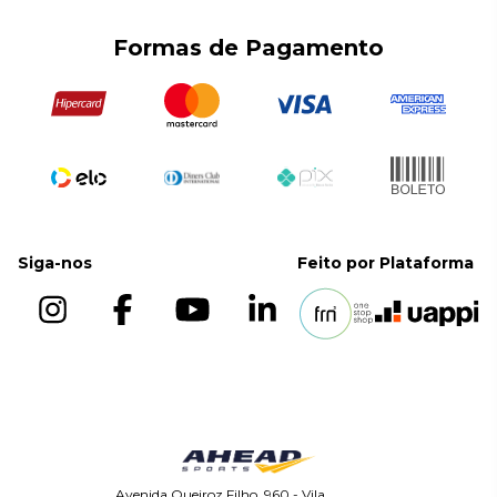
Contato
Duals
Trocas e Devoluções
Formas de Pagamento
Smith/Cross
Políticas de Entregas
Bancos
Suportes
Siga-nos
Feito por
Plataforma
Avenida Queiroz Filho, 960 - Vila