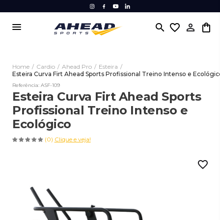
menu
search
favorite_border
Home
/
Cardio
/
Ahead Pro
/
Esteira
/
Esteira Curva Firt Ahead Sports Profissional Treino Intenso e Ecológi
Referência: ASF-109
Esteira Curva Firt Ahead Sports
Profissional Treino Intenso e
Ecológico
(0)
Clique e veja!