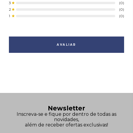
3
(0)
Peso
200 kg
2
(0)
1
(0)
AVALIAR
Newsletter
Inscreva-se e fique por dentro de todas as
novidades,
além de receber ofertas exclusivas!