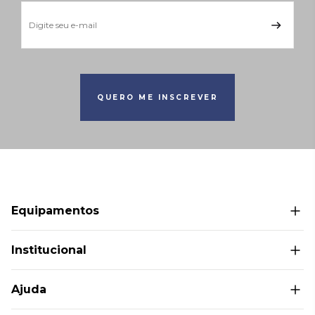
QUERO ME INSCREVER
Equipamentos
Bolas medicinais
Institucional
Cardio
Superiores
Sobre Nós
Ajuda
Inferiores
Política de Privacidade
Core
Termos e Condições