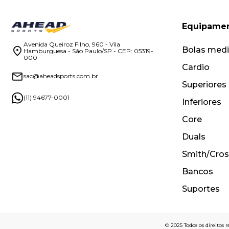
Equipame
Avenida Queiroz Filho, 960 - Vila
Bolas medi
Hamburguesa - São Paulo/SP - CEP: 05319-
000
Cardio
sac@aheadsports.com.br
Superiores
(11) 94677-0001
Inferiores
Core
Duals
Smith/Cros
Bancos
Suportes
© 2025 Todos os direitos