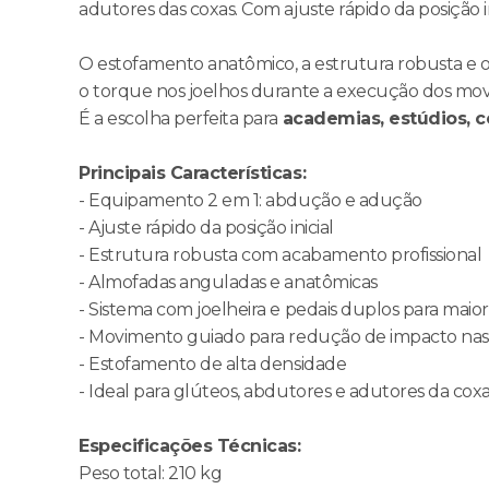
adutores das coxas. Com ajuste rápido da posição in
O estofamento anatômico, a estrutura robusta e o
o torque nos joelhos durante a execução dos mo
É a escolha perfeita para
academias, estúdios, 
Principais Características:
- Equipamento 2 em 1: abdução e adução
- Ajuste rápido da posição inicial
- Estrutura robusta com acabamento profissional
- Almofadas anguladas e anatômicas
- Sistema com joelheira e pedais duplos para maio
- Movimento guiado para redução de impacto nas 
- Estofamento de alta densidade
- Ideal para glúteos, abdutores e adutores da cox
Especificações Técnicas:
Peso total: 210 kg