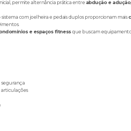
icial, permite alternância prática entre
abdução e adução
 sistema com joelheira e pedais duplos proporcionam mais
c
vimentos.
condomínios e espaços fitness
que buscam equipamentos r
r segurança
articulações
a