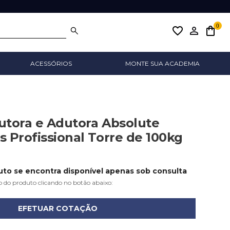
0
favorite_border
ACESSÓRIOS
MONTE SUA ACADEMIA
utora e Adutora Absolute
 Profissional Torre de 100kg
to se encontra disponível apenas sob consulta
o do produto clicando no botão abaixo:
EFETUAR COTAÇÃO