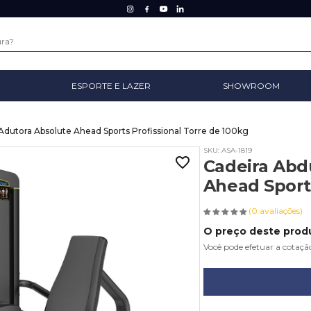
ESPORTE E LAZER
SHOWROOM
Adutora Absolute Ahead Sports Profissional Torre de 100kg
SKU: ASA-1819
Cadeira Abd
Ahead Sports
(0 avaliações)
O preço deste produ
Você pode efetuar a cotaçã