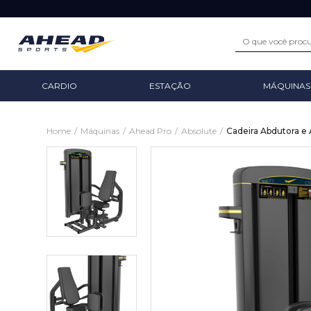
CARDIO
ESTAÇÃO
MÁQUINAS
Home
/
Máquinas
/
Ahead Pro
/
Absolute
/
Cadeira Abdutora e 