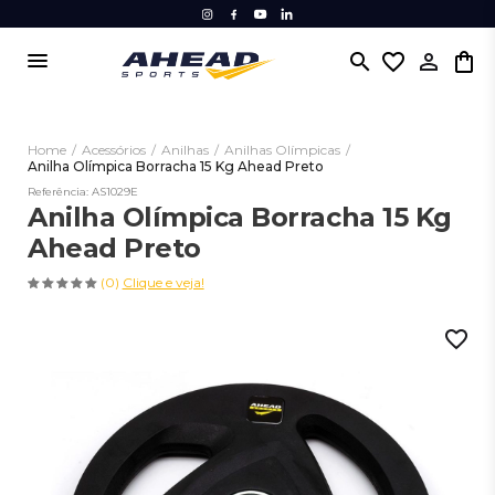
menu
search
favorite_border
Home
/
Acessórios
/
Anilhas
/
Anilhas Olímpicas
/
Anilha Olímpica Borracha 15 Kg Ahead Preto
Referência: AS1029E
Anilha Olímpica Borracha 15 Kg
Ahead Preto
(0)
Clique e veja!